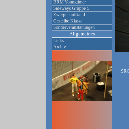
BRM Youngtimer
Sideways Gruppe 5
Zwergenaufstand
Gestellte Klasse
Sonderveranstaltungen
Allgemeines
Links
Archiv
S
RC