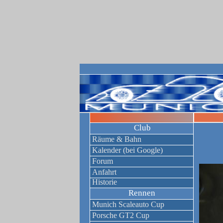
Club
Räume & Bahn
Kalender (bei Google)
Forum
Anfahrt
Historie
Rennen
Munich Scaleauto Cup
Porsche GT2 Cup