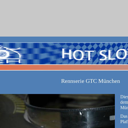
Rennserie GTC München
Dies
dem
Münc
Das 
Plaf