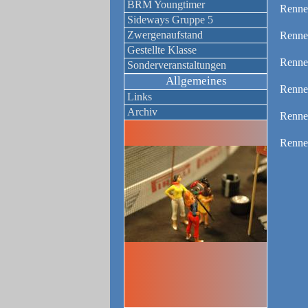
BRM Youngtimer
Renne
Sideways Gruppe 5
Zwergenaufstand
Renne
Gestellte Klasse
Renne
Sonderveranstaltungen
Allgemeines
Renne
Links
Archiv
Renne
Renne